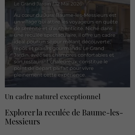
Le Grand Jardin / 12 Mai 2026
Au cœur du Jura, Baume-les-Messieurs est
un village qui attire les voyageurs en quête
de sérénité et d’authenticité. Niché dans
une reculée spectaculaire, il offre un cadre
idéal pour un séjour mêlant découverte,
repos et plaisirs gourmands. Le Grand
Jardin, avec ses chambres confortables et
son restaurant chaleureux, constitue le
point de départ parfait pour vivre
pleinement cette expérience.
Un cadre naturel exceptionnel
Explorer la reculée de Baume-les-
Messieurs