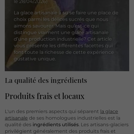
le 28/04/2026)
La glace artisanale a su se faire une place de
choix parmi les délices sucrés que nous
aimons savourer. Mais qu’est-ce qui
distingue vraiment une glace artisanale
d’une production industrielle? Cet article
vous présente les différentes facettes qui
font toute la richesse de cette expérience
gustative unique.
La qualité des ingrédients
Produits frais et locaux
L'un des premiers aspects qui séparent
la glace
artisanale
de ses homologues industrielles est la
qualité des
ingrédients
utilisés
. Les artisans-glaciers
privilégient généralement des produits frais et