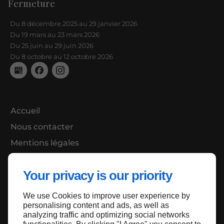
Fermeture
Du 8 décembre 2025 au 29 janvier 2026
Du 19 mars au 23 mars 2026
Du 25 juin au 29 juin 2026
Du 8 octobre au 12 octobre 2026
Accueil
Nous contacter
Mentions légales
Plan du site
Your privacy is our priority
We use Cookies to improve user experience by
Haut de page
personalising content and ads, as well as
analyzing traffic and optimizing social networks