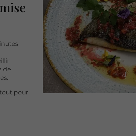
 mise
inutes
e
llir
e de
es.
 tout pour