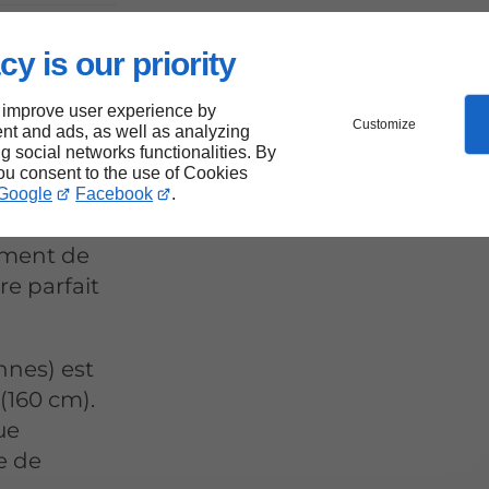
cy is our priority
on
 improve user experience by
Customize
nt and ads, as well as analyzing
ng social networks functionalities. By
you consent to the use of Cookies
Google
Facebook
.
ement de
e parfait
nnes) est
(160 cm).
ue
e de