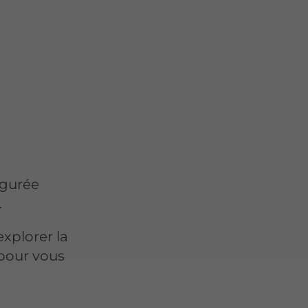
igurée
.
xplorer la
 pour vous